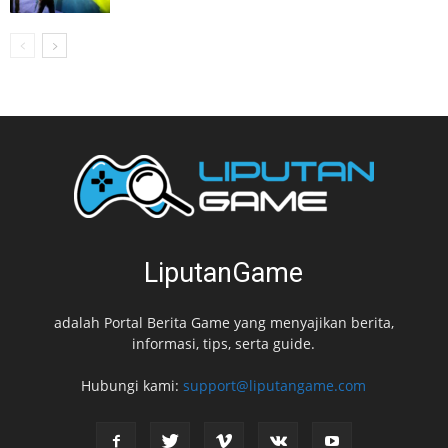
LiputanGame
adalah Portal Berita Game yang menyajikan berita,
informasi, tips, serta guide.
Hubungi kami:
support@liputangame.com