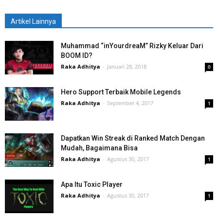
Artikel Lainnya
Muhammad “inYourdreaM” Rizky Keluar Dari
BOOM ID?
Raka Adhitya
-
Januari 28, 2018
0
Hero Support Terbaik Mobile Legends
Raka Adhitya
-
September 4, 2017
1
Dapatkan Win Streak di Ranked Match Dengan
Mudah, Bagaimana Bisa
Raka Adhitya
-
Agustus 30, 2017
1
Apa Itu Toxic Player
Raka Adhitya
-
Agustus 30, 2017
1