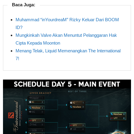
Baca Juga:
Muhammad “inYourdreaM” Rizky Keluar Dari BOOM
ID?
Mungkinkah Valve Akan Menuntut Pelanggaran Hak
Cipta Kepada Moonton
Menang Telak, Liquid Memenangkan The International
7!